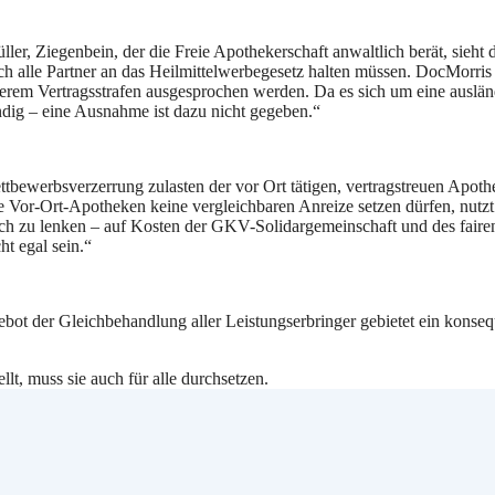
er, Ziegenbein, der die Freie Apothekerschaft anwaltlich berät, sieht 
ich alle Partner an das Heilmittelwerbegesetz halten müssen. DocMorris
nderem Vertragsstrafen ausgesprochen werden. Da es sich um eine auslä
dig – eine Ausnahme ist dazu nicht gegeben.“
tbewerbsverzerrung zulasten der vor Ort tätigen, vertragstreuen Apoth
e Vor-Ort-Apotheken keine vergleichbaren Anreize setzen dürfen, nutzt
ch zu lenken – auf Kosten der GKV-Solidargemeinschaft und des faire
t egal sein.“
ebot der Gleichbehandlung aller Leistungserbringer gebietet ein konse
lt, muss sie auch für alle durchsetzen.