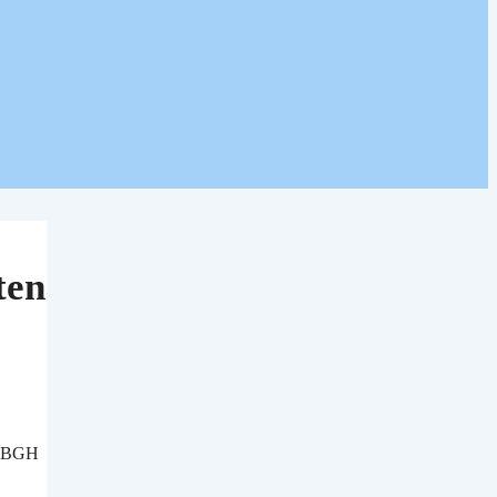
ten
es BGH