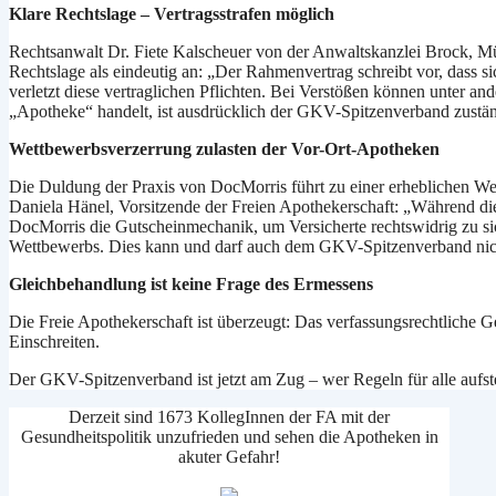
Klare Rechtslage – Vertragsstrafen möglich
Rechtsanwalt Dr. Fiete Kalscheuer von der Anwaltskanzlei Brock, Müll
Rechtslage als eindeutig an: „Der Rahmenvertrag schreibt vor, dass s
verletzt diese vertraglichen Pflichten. Bei Verstößen können unter a
„Apotheke“ handelt, ist ausdrücklich der GKV-Spitzenverband zustän
Wettbewerbsverzerrung zulasten
der Vor-Ort-Apotheken
Die Duldung der Praxis von DocMorris führt zu einer erheblichen Wet
Daniela Hänel, Vorsitzende der Freien Apothekerschaft: „Während di
DocMorris die Gutscheinmechanik, um Versicherte rechtswidrig zu si
Wettbewerbs. Dies kann und darf auch dem GKV-Spitzenverband nich
Gleichbehandlung ist keine Frage des Ermessens
Die Freie Apothekerschaft ist überzeugt: Das verfassungsrechtliche G
Einschreiten.
Der GKV-Spitzenverband ist jetzt am Zug – wer Regeln für alle aufstel
Derzeit sind 1673 KollegInnen der FA mit der
Gesundheitspolitik unzufrieden und sehen die Apotheken in
akuter Gefahr!